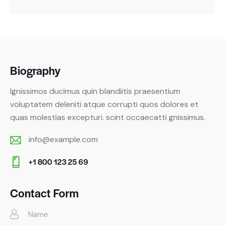
Biography
Ignissimos ducimus quin blandiitis praesentium
voluptatem deleniti atque corrupti quos dolores et
quas molestias excepturi. scint occaecatti gnissimus.
info@example.com
E-
+1 800 123 25 69
m
Ph
ail:
on
Contact Form
e: